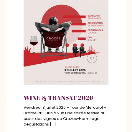
Un
Di’Vi
part
WINE & TRANSAT 2026
eau
Beau
]
du v
Vendredi 3 juillet 2026 – Tour de Mercurol –
Drôme 26 – 18h à 23h Une soirée festive au
Lire 
cœur des vignes de Crozes-Hermitage :
dégustations
[…]