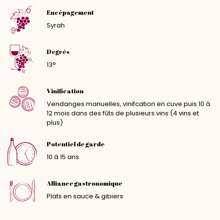
Encépagement
Syrah
Degrés
13°
Vinification
Vendanges manuelles, vinifcation en cuve puis 10 à
12 mois dans des fûts de plusieurs vins (4 vins et
plus)
Potentiel de garde
10 à 15 ans
Alliance gastronomique
Plats en sauce & gibiers