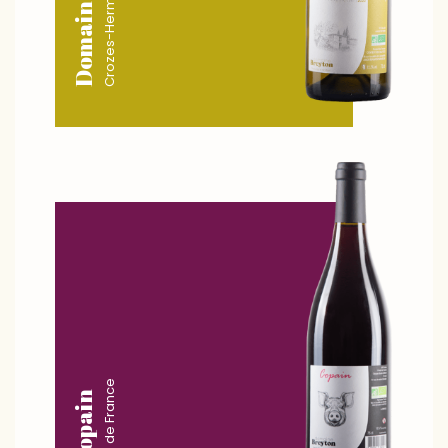
Crozes-Hermitage
Domaine
Vin de France
Copain