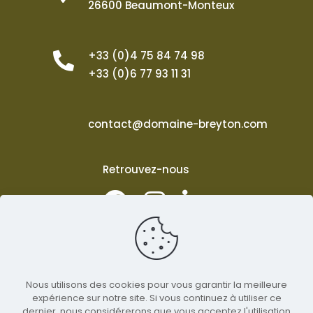
26600 Beaumont-Monteux
+33 (0)4 75 84 74 98
+33 (0)6 77 93 11 31
contact@domaine-breyton.com
Retrouvez-nous
Nous utilisons des cookies pour vous garantir la meilleure
Mentions légales
expérience sur notre site. Si vous continuez à utiliser ce
RGPD
dernier, nous considérerons que vous acceptez l'utilisation